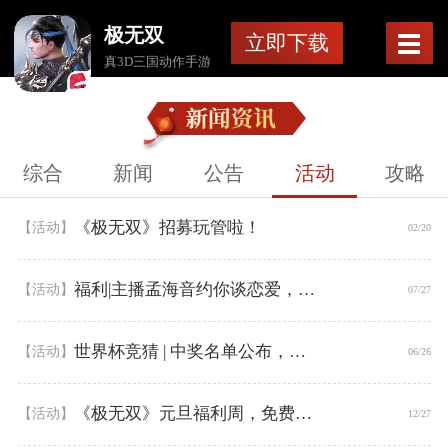
极无双
立即下载
真3D三国动作手游
综合
新闻
公告
活动
攻略
《极无双》招募玩管啦！
【活动】
02/20
福利|主播孟海音约你谈恋爱，还送超值大礼包！
【活动】
07/27
世界杯竞猜 | 中奖名单公布，五日内最高赢得返钻竟达3500+！
【活动】
06/26
《极无双》元旦福利周，免费送好礼
【活动】
12/27