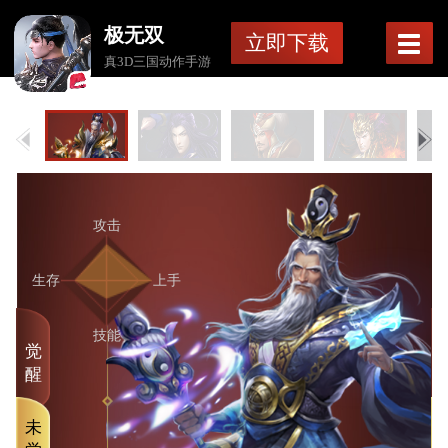
极无双
立即下载
真3D三国动作手游
攻击
生存
上手
技能
觉
醒
未