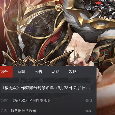
综合
新闻
公告
活动
攻略
《极无双》作弊账号封禁名单（5月28日-7月1日17:00）
[公告]
《极无双》区服性质说明
06/18
[公告]
服务器异常通知
06/02