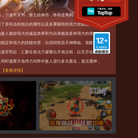
[公告]
《极无双》区服性质说明
06/18
山，习遁甲天书，炼九转神丹，终得道乘鹤，飞升成仙。仙·
[公告]
服务器异常通知
06/02
留了原有远程炮台的属性以及多重吸附的强力技能效果之
为敌人施加强大的减益效果和为自身施加多种强大的增益效
[公告]
《极无双》V11.00版本更新公告
04/29
顾稳定和强大的技能伤害，出招间恍若天神降临。觉醒无双
[公告]
《极无双》作弊账号封禁名单（4月9日-4月23日14:00）
04/24
慈凌空而起，汇聚全身法力凝聚出天地法相，以无尽仙符困
[公告]
《极无双》天宇游渠道用户转移公告
04/04
，同时凝聚天地伟力对阵中敌人进行多次轰击，道法通神，
！
【查看详情】
《极无双》招募玩管啦！
[活动]
福利|主播孟海音约你谈恋爱，还送超值大礼包！
07/27
[活动]
世界杯竞猜 | 中奖名单公布，五日内最高赢得返钻竟达3500+！
06/26
[活动]
《极无双》元旦福利周，免费送好礼
12/27
[活动]
《极无双》周年回归招募令活动规则
11/15