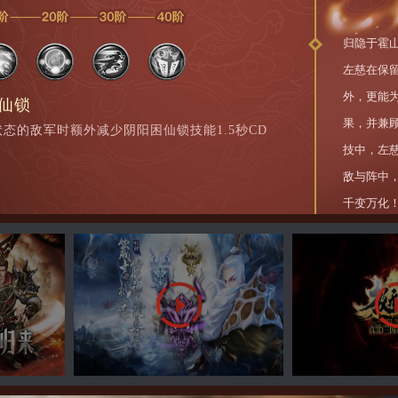
归隐于霍
左慈在保
外，更能
困仙锁
果，并兼
态的敌军时额外减少阴阳困仙锁技能1.5秒CD
技中，左
敌与阵中
千变万化