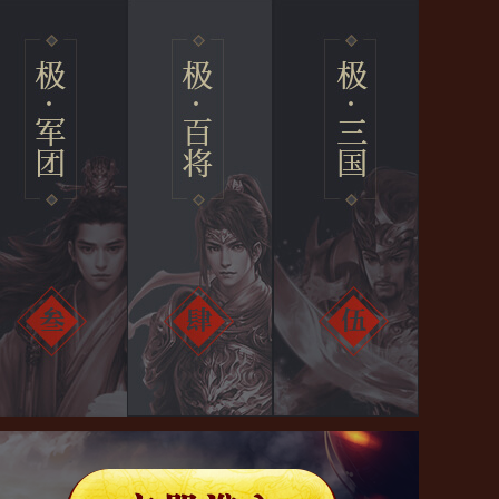
[活动]
《极无双》周年狂欢 无双盛典！
11/15
BUFF加成斗志昂扬 《极无双》中坛子的妙用看过来
[攻略]
金榜题名时 《极无双》高手教你如何冲上排行榜！
12/09
[攻略]
《极无双》试玩评测：极致再现三国猛将无双神技
11/15
[攻略]
武将技能展示——“蜀山剑仙—貂蝉”前来觐见！
11/14
[攻略]
向dalao低头！军团科技树玩法详解
10/24
[攻略]
三国霸业《极无双》武将战力指南
10/20