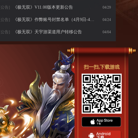
[公告]
《极无双》V11.00版本更新公告
04/29
[公告]
《极无双》作弊账号封禁名单（4月9日-4月23日14:00）
04/24
[公告]
《极无双》天宇游渠道用户转移公告
04/04
万灵归宗，帝铸天资！全新系统天资上线！吕布、左慈重生归来！
[新闻]
盘点《极无双》中三对三国宿命生死冤家
10/31
扫一扫,下载游戏
[新闻]
凤凰同级新灵兽详解！戳我！
04/29
[新闻]
给大家介绍一下 这是《极无双》的新武将@孙坚
10/11
[新闻]
国庆去哪人都多 不如来《极无双》砍到爽
09/21
[新闻]
我保证《极无双》新版本的灵宠是你见过最炫的
09/13
《极无双》作弊账号封禁名单（5月28日-7月1日17:00）