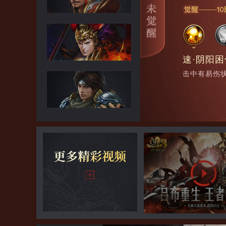
速·阴阳
击中有易伤状