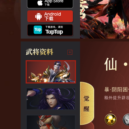
暴·阴阳
额外提升辟谷